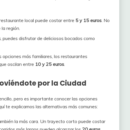
estaurante local puede costar entre
5 y 15 euros
. No
 la región.
s
, puedes disfrutar de deliciosos bocados como
s opciones más familiares, los restaurantes
 que oscilan entre
10 y 25 euros
.
oviéndote por la Ciudad
cillo, pero es importante conocer las opciones
quí te explicamos las alternativas más comunes:
mbién la más cara. Un trayecto corto puede costar
ecorridos más largos pueden alcanzar los
20 euros
.