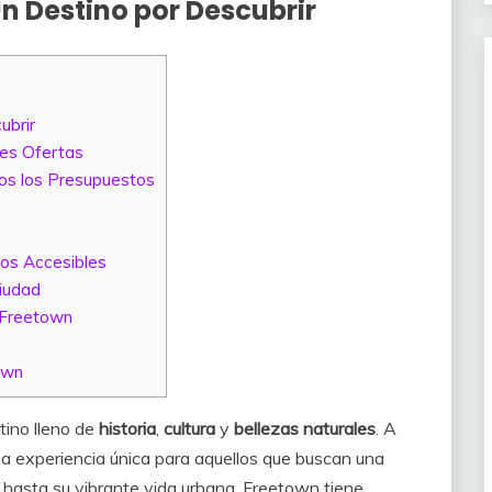
n Destino por Descubrir
ubrir
res Ofertas
os los Presupuestos
ios Accesibles
iudad
 Freetown
own
tino lleno de
historia
,
cultura
y
bellezas naturales
. A
a experiencia única para aquellos que buscan una
hasta su vibrante vida urbana, Freetown tiene