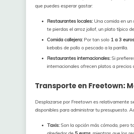
que puedes esperar gastar:
Restaurantes locales:
Una comida en un r
te pierdas el arroz jollof, un plato típico de
Comida callejera:
Por tan solo
1 a 3 euro
kebabs de pollo o pescado a la parrilla.
Restaurantes internacionales:
Si prefiere
internacionales ofrecen platos a precios
Transporte en Freetown: M
Desplazarse por Freetown es relativamente sen
disponibles para administrar tu presupuesto. A
Taxis:
Son la opción más cómoda, pero ta
alrededor de
5 euros
, mientras que los r