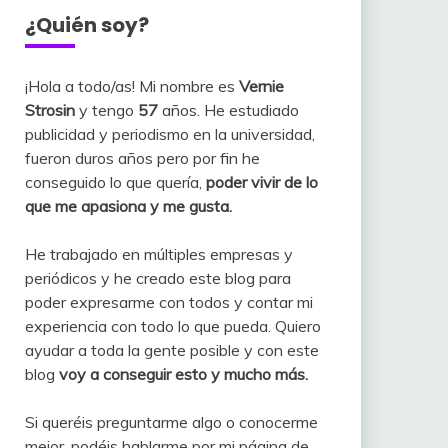
¿Quién soy?
¡Hola a todo/as! Mi nombre es
Vernie
Strosin
y tengo
57
años. He estudiado
publicidad y periodismo en la universidad,
fueron duros años pero por fin he
conseguido lo que quería,
poder vivir de lo
que me apasiona y me gusta.
He trabajado en múltiples empresas y
periódicos y he creado este blog para
poder expresarme con todos y contar mi
experiencia con todo lo que pueda. Quiero
ayudar a toda la gente posible y con este
blog
voy a conseguir esto y mucho más.
Si queréis preguntarme algo o conocerme
mejor, podéis hablarme por mi página de