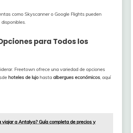
ntas como Skyscanner o Google Flights pueden
 disponibles.
Opciones para Todos los
siderar. Freetown ofrece una variedad de opciones
esde
hoteles de lujo
hasta
albergues económicos
, aquí
 viajar a Antalya? Guía completa de precios y